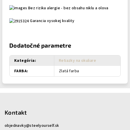
Bez rizika alergie - bez obsahu niklu a olova
Garancia vysokej kvality
Dodatočné parametre
Kategória
:
Retiazky na okuliare
FARBA
:
Zlatá farba
Z
á
p
Kontakt
ä
objednavky
@
steelyourself.sk
t