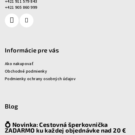
+421 911 579 843
i
+421 905 860 999
e
Informácie pre vás
Ako nakupovať
Obchodné podmienky
Podmienky ochrany osobných údajov
Blog
💍 Novinka: Cestovná šperkovnička
ZADARMO ku každej objednávke nad 20 €