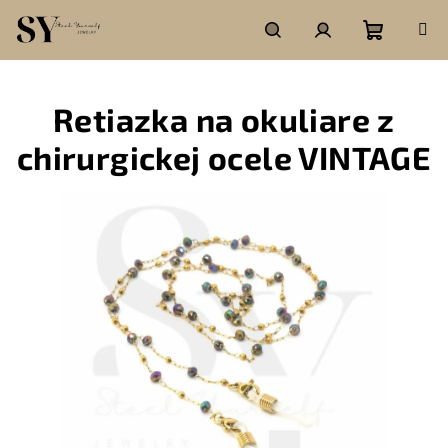
Prejsť
na
obsah
Nákupn
Hľadať
Prihlásenie
Retiazka na okuliare z
košík
chirurgickej ocele VINTAGE