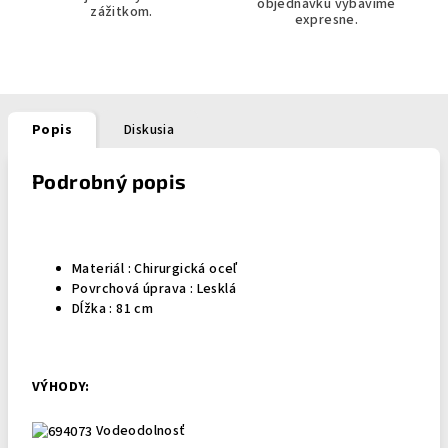
objednávku vybavíme
zážitkom.
expresne.
Popis
Diskusia
Podrobný popis
Materiál :
Chirurgická oceľ
Povrchová úprava : Lesklá
Dĺžka : 81 cm
VÝHODY:
Vodeodolnosť