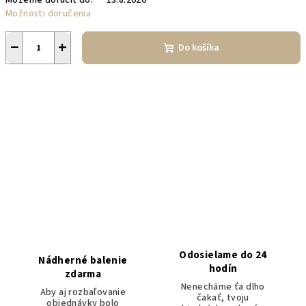
Môžeme doručiť do:
13.8.2026
Možnosti doručenia
−
+
Do košíka
Odosielame do 24
Nádherné balenie
hodín
zdarma
Nenecháme ťa dlho
Aby aj rozbaľovanie
čakať, tvoju
objednávky bolo