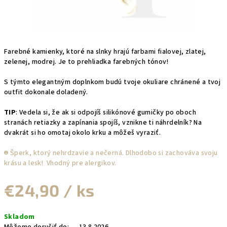
Farebné kamienky, ktoré na slnky hrajú farbami fialovej, zlatej,
zelenej, modrej. Je to prehliadka farebných tónov!
S týmto elegantným doplnkom budú tvoje okuliare chránené a tvoj
outfit dokonale doladený.
TIP
: Vedela si, že ak si odpojíš silikónové gumičky po oboch
stranách retiazky a zapínania spojíš, vznikne ti náhrdelník? Na
dvakrát si ho omotaj okolo krku a môžeš vyraziť.
☻︎ Šperk, ktorý nehrdzavie a nečerná. Dlhodobo si zachováva svoju
krásu a lesk! Vhodný pre alergikov.
€24,90
/ ks
Jednotková
Skladom
cena: