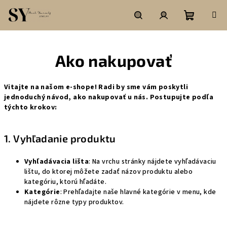
Prejsť
na
obsah
Nákupn
Hľadať
Prihlásenie
Ako nakupovať
košík
Vitajte na našom e-shope! Radi by sme vám poskytli
jednoduchý návod, ako nakupovať u nás. Postupujte podľa
týchto krokov:
1. Vyhľadanie produktu
Vyhľadávacia lišta
: Na vrchu stránky nájdete vyhľadávaciu
lištu, do ktorej môžete zadať názov produktu alebo
kategóriu, ktorú hľadáte.
Kategórie
: Prehľadajte naše hlavné kategórie v menu, kde
nájdete rôzne typy produktov.