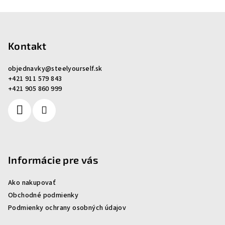
Z
á
p
Kontakt
ä
objednavky
@
steelyourself.sk
t
+421 911 579 843
i
+421 905 860 999
e
Informácie pre vás
Ako nakupovať
Obchodné podmienky
Podmienky ochrany osobných údajov