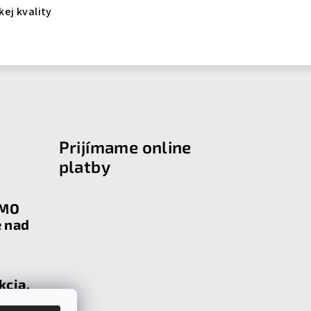
kej kvality
Prijímame online
platby
RMO
e nad
kcia,
u s