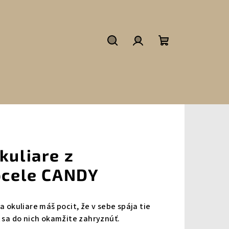
Hľadať
Prihlásenie
Nákupný
košík
kuliare z
 ocele CANDY
a okuliare máš pocit, že v sebe spája tie
ť sa do nich okamžite zahryznúť.