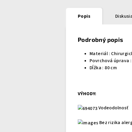
Popis
Diskusi
Podrobný popis
Materiál :
Chirurgi
Povrchová úprava :
Dĺžka : 80 cm
VÝHODY:
Vodeodolnosť
Bez rizika aler