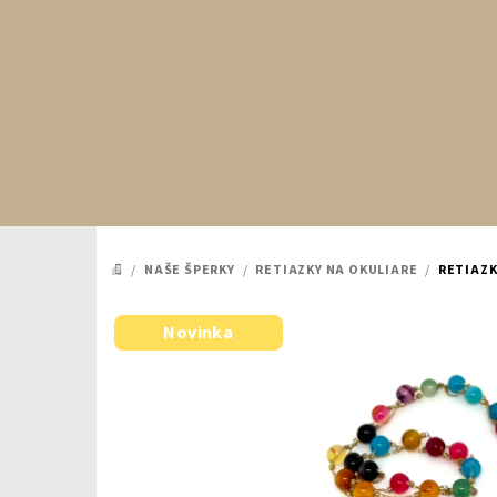
Prejsť
na
obsah
/
NAŠE ŠPERKY
/
RETIAZKY NA OKULIARE
/
RETIAZK
DOMOV
Novinka