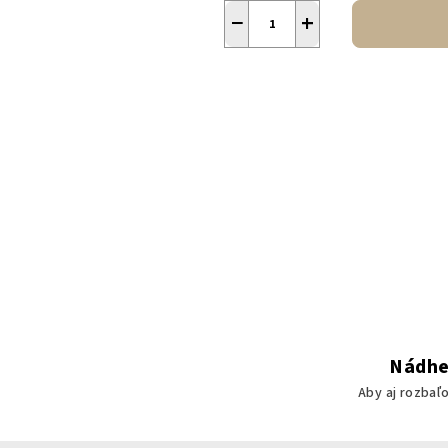
−
+
Nádhe
Aby aj rozbaľ