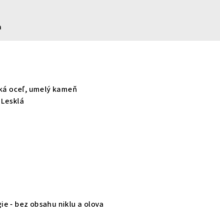
a
cká oceľ, umelý kameň
 Lesklá
gie - bez obsahu niklu a olova