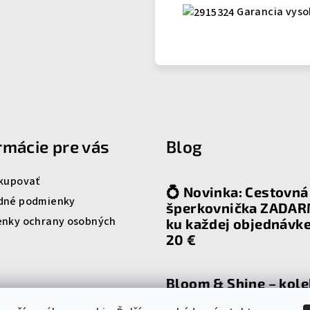
Garancia vyso
rmácie pre vás
Blog
kupovať
💍 Novinka: Cestovná
dné podmienky
šperkovnička ZADA
nky ochrany osobných
ku každej objednávk
20 €
Bloom & Shine – kole
ktorá rozkvitne spol