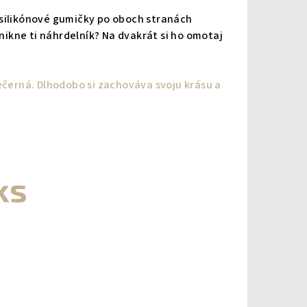
íš silikónové gumičky po oboch stranách
znikne ti náhrdelník? Na dvakrát si ho omotaj
nečerná. Dlhodobo si zachováva svoju krásu a
ks