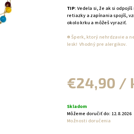
TIP
: Vedela si, že ak si odpoj
retiazky a zapínania spojíš, v
okolo krku a môžeš vyraziť.
☻︎ Šperk, ktorý nehrdzavie a 
lesk! Vhodný pre alergikov.
€24,90
/ 
Jednotková
cena:
Skladom
Môžeme doručiť do:
12.8.2026
Možnosti doručenia