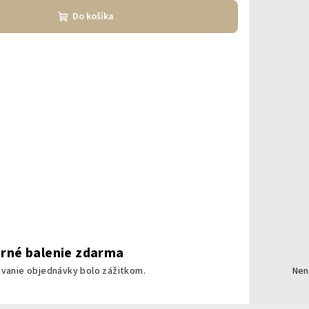
Do košíka
rné balenie zdarma
ovanie objednávky bolo zážitkom.
Nen