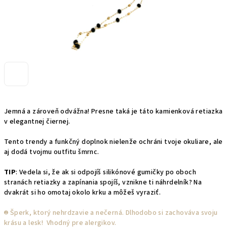
Jemná a zároveň odvážna! Presne taká je táto kamienková retiazka
v elegantnej čiernej.
Tento trendy a funkčný doplnok nielenže ochráni tvoje okuliare, ale
aj dodá tvojmu outfitu šmrnc.
TIP
: Vedela si, že ak si odpojíš silikónové gumičky po oboch
stranách retiazky a zapínania spojíš, vznikne ti náhrdelník? Na
dvakrát si ho omotaj okolo krku a môžeš vyraziť.
☻︎ Šperk, ktorý nehrdzavie a nečerná. Dlhodobo si zachováva svoju
krásu a lesk! Vhodný pre alergikov.