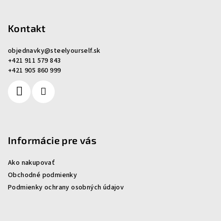
Z
á
p
Kontakt
ä
objednavky
@
steelyourself.sk
t
+421 911 579 843
i
+421 905 860 999
e
Informácie pre vás
Ako nakupovať
Obchodné podmienky
Podmienky ochrany osobných údajov