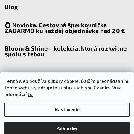
Blog
💍 Novinka: Cestovná šperkovnička
ZADARMO ku každej objednávke nad 20 €
Bloom & Shine – kolekcia, ktorá rozkvitne
spolu s tebou
Tento web používa súbory cookie. Ďalším prechádzaním
Prijímame online platby
tohto webu vyjadrujete súhlas s ich používaním. Viac
informácií
tu
.
Nastavenie
Copyright 2026
Steel Yourself
. Všetky práva vyhradené.
Súhlasím