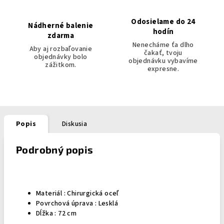
Odosielame do 24
Nádherné balenie
hodín
zdarma
Nenecháme ťa dlho
Aby aj rozbaľovanie
čakať, tvoju
objednávky bolo
objednávku vybavíme
zážitkom.
expresne.
Popis
Diskusia
Podrobný popis
Materiál :
Chirurgická oceľ
Povrchová úprava : Lesklá
Dĺžka : 72 cm