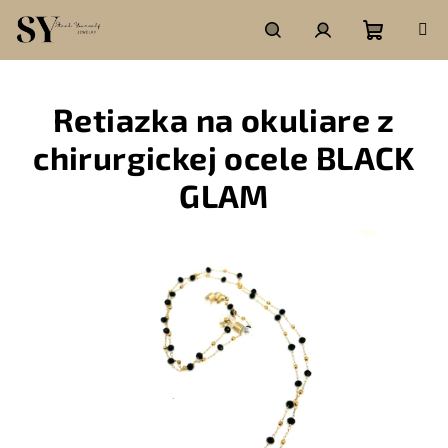
Prejsť
na
obsah
Nákupn
Hľadať
Prihlásenie
Retiazka na okuliare z
košík
chirurgickej ocele BLACK
GLAM