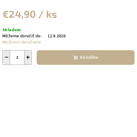
€24,90
/ ks
Jednotková
Skladom
cena:
Môžeme doručiť do:
12.8.2026
Možnosti doručenia
−
+
Do košíka