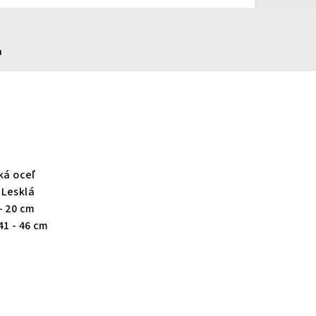
a
ká oceľ
 Lesklá
- 20 cm
41 - 46 cm