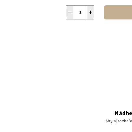
−
+
Nádhe
Aby aj rozbaľ