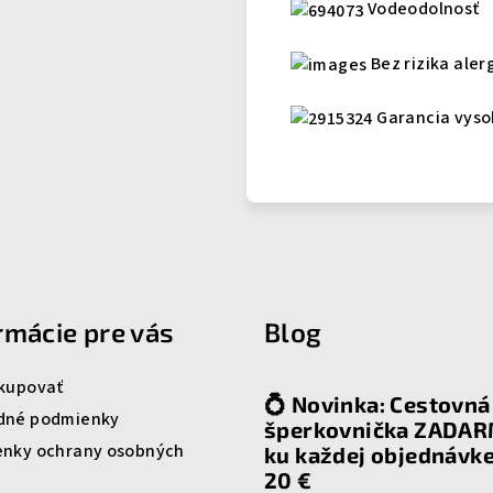
Vodeodolnosť
Bez rizika aler
Garancia vyso
rmácie pre vás
Blog
kupovať
💍 Novinka: Cestovná
dné podmienky
šperkovnička ZADA
nky ochrany osobných
ku každej objednávk
20 €