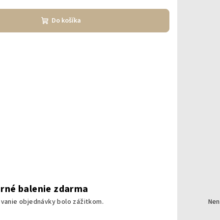
Do košíka
rné balenie zdarma
ovanie objednávky bolo zážitkom.
Nen