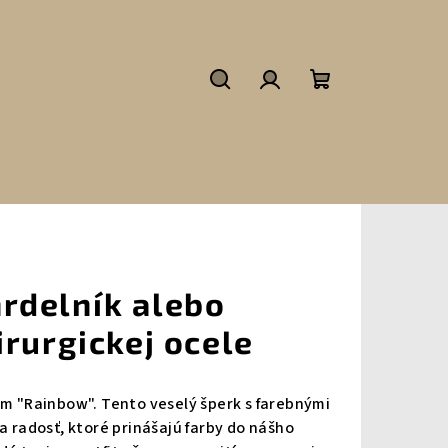
Hľadať
Prihlásenie
Nákupný
košík
rdelník alebo
rurgickej ocele
om "Rainbow". Tento veselý šperk s farebnými
a radosť, ktoré prinášajú farby do nášho