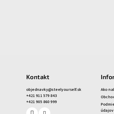
Z
á
Kontakt
Info
p
ä
objednavky
@
steelyourself.sk
Ako na
+421 911 579 843
t
Obcho
+421 905 860 999
Podmie
i
údajov