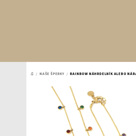
Prejsť
na
obsah
/
NAŠE ŠPERKY
/
RAINBOW NÁHRDELNÍK ALEBO NÁR
DOMOV