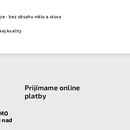
gie - bez obsahu niklu a olova
kej kvality
Prijímame online
platby
RMO
e nad