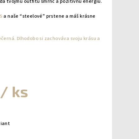
dá tvojmu outfitu šmrnc a pozitívnu energiu.
S
a naše “steelové” prstene a máš krásne
nečerná. Dlhodobo si zachováva svoju krásu a
/ ks
riant