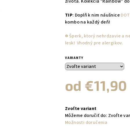
života. Kolekcia "Rainbow" do
TIP
: Doplň k nim náušnice
DOT
kombo na každý deň!
☻︎ Šperk, ktorý nehrdzavie a 
lesk! Vhodný pre alergikov.
VARIANTY
od
€11,90
Jednotková
cena:
Zvoľte variant
Môžeme doručiť do:
Zvoľte va
Možnosti doručenia