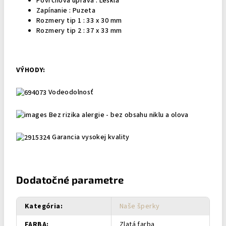
Povrchová úprava : Lesklá
Zapínanie : Puzeta
Rozmery tip 1 : 33 x 30 mm
Rozmery tip 2 : 37 x 33 mm
VÝHODY:
Vodeodolnosť
Bez rizika alergie - bez obsahu niklu a olova
Garancia vysokej kvality
Dodatočné parametre
Kategória
:
Naše šperky
FARBA
:
Zlatá farba