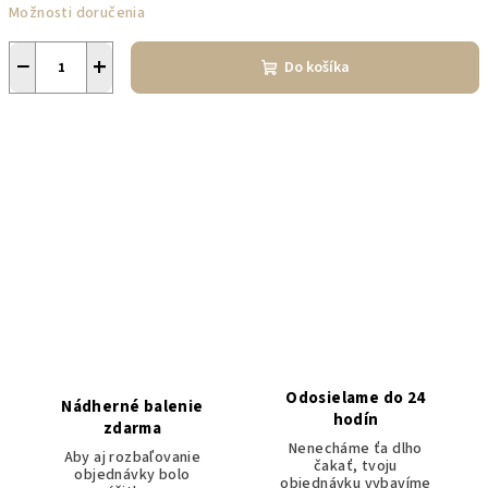
Možnosti doručenia
−
+
Do košíka
Odosielame do 24
Nádherné balenie
hodín
zdarma
Nenecháme ťa dlho
Aby aj rozbaľovanie
čakať, tvoju
objednávky bolo
objednávku vybavíme