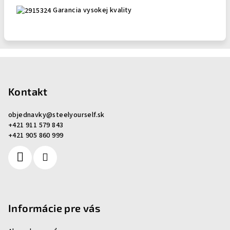
Garancia vysokej kvality
Z
á
p
Kontakt
ä
objednavky
@
steelyourself.sk
t
+421 911 579 843
i
+421 905 860 999
e
Informácie pre vás