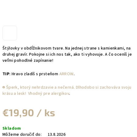
Štýlovky v obdĺžnikovom tvare. Na jednej strane s kamienkami, na
druhej gravír. Pokojne si ich nos tak, ako ti vyhovuje. A čo oceníš je
veľmi pohodlné zapínanie!
TIP
: Hravo zladíš s prsteňom
ARROW
.
☻︎ Šperk, ktorý nehrdzavie a nečerná. Dlhodobo si zachováva svoju
krásu a lesk! Vhodný pre alergikov
.
€19,90
/ ks
Jednotková
Skladom
cena:
Môžeme doručiť do:
13.8.2026