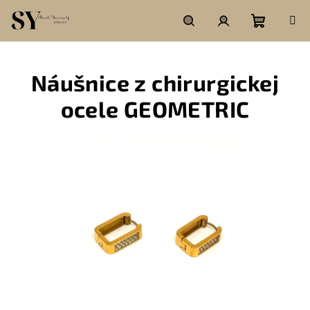
Prejsť
na
obsah
Nákupn
Hľadať
Prihlásenie
Náušnice z chirurgickej
košík
ocele GEOMETRIC