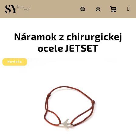
Prejsť
na
obsah
Nákupn
Hľadať
Prihlásenie
Náramok z chirurgickej
košík
ocele JETSET
Novinka