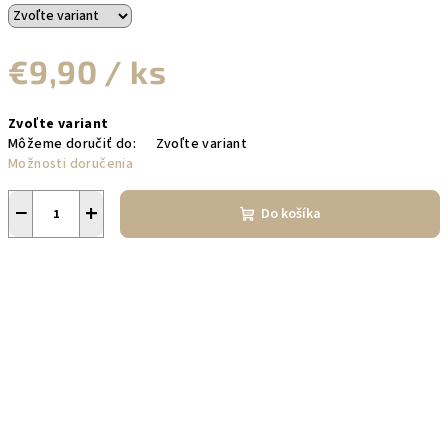
€9,90
/ ks
Jednotková
Zvoľte variant
cena:
Môžeme doručiť do:
Zvoľte variant
Možnosti doručenia
−
+
Do košíka