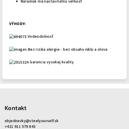
Náramok má nastaviteľnú veľkosť
VÝHODY:
Vodeodolnosť
Bez rizika alergie - bez obsahu niklu a olova
Garancia vysokej kvality
Z
á
p
Kontakt
ä
objednavky
@
steelyourself.sk
t
+421 911 579 843