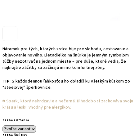
Náramok pre tých, ktorých srdce bije pre slobodu, cestovanie a
objavovanie nového. Lietadielko na šnúrke je jemným symbolom
túžby nezotrvať na jednom mieste – pre duše, ktoré vedia, že
najkrajšie zážitky sa začínajú mimo komfortnej zóny.
TIP
: S každodennou ľahkosťou ho doladíš ku všetkým kúskom zo
“steelovej” šperkovnice.
☻︎ Šperk, ktorý nehrdzavie a nečerná. Dlhodobo si zachováva svoju
krásu a lesk! Vhodný pre alergikov.
FARBA LIETADLA
FARBA ŠNÚRKY