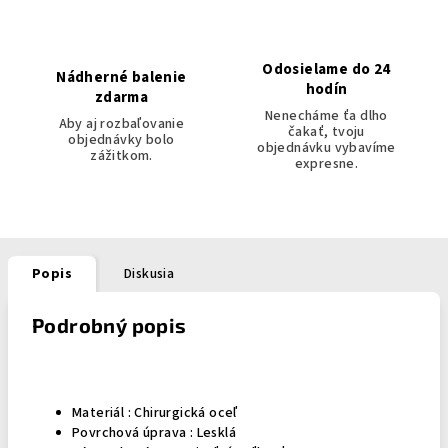
Odosielame do 24
Nádherné balenie
hodín
zdarma
Nenecháme ťa dlho
Aby aj rozbaľovanie
čakať, tvoju
objednávky bolo
objednávku vybavíme
zážitkom.
expresne.
Popis
Diskusia
Podrobný popis
Materiál : Chirurgická oceľ
Povrchová úprava : Lesklá