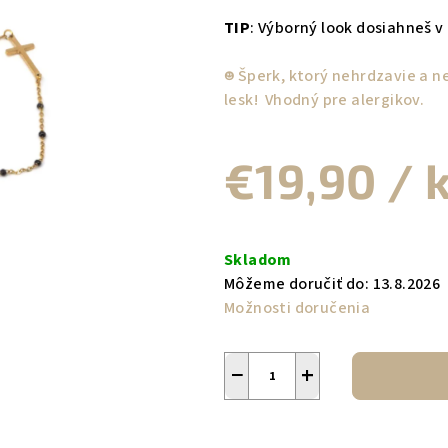
TIP
: Výborný look dosiahneš 
☻︎ Šperk, ktorý nehrdzavie a 
lesk! Vhodný pre alergikov.
€19,90
/ 
Jednotková
cena:
Skladom
Môžeme doručiť do:
13.8.2026
Možnosti doručenia
−
+