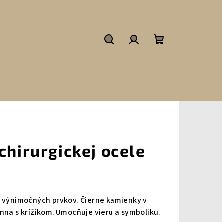
Hľadať
Prihlásenie
Nákupný
košík
chirurgickej ocele
o výnimočných prvkov. Čierne kamienky v
nna s krížikom. Umocňuje vieru a symboliku.