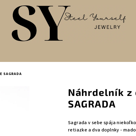
LE SAGRADA
Náhrdelník z 
SAGRADA
Sagrada v sebe spája niekoľk
retiazke a dva doplnky - mado