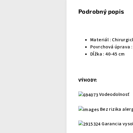
Podrobný popis
Materiál :
Chirurgic
Povrchová úprava :
Dĺžka : 40-45 cm
VÝHODY:
Vodeodolnosť
Bez rizika aler
Garancia vyso