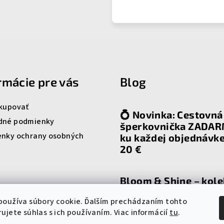
rmácie pre vás
Blog
kupovať
💍 Novinka: Cestovná
dné podmienky
šperkovnička ZADA
nky ochrany osobných
ku každej objednávk
20 €
Bloom & Shine – kole
ktorá rozkvitne spol
používa súbory cookie. Ďalším prechádzaním tohto
tebou
ujete súhlas s ich používaním. Viac informácií
tu
.