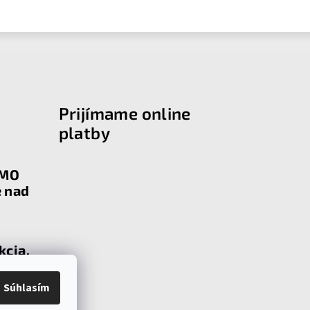
Prijímame online
platby
RMO
e nad
kcia,
u s
Súhlasím