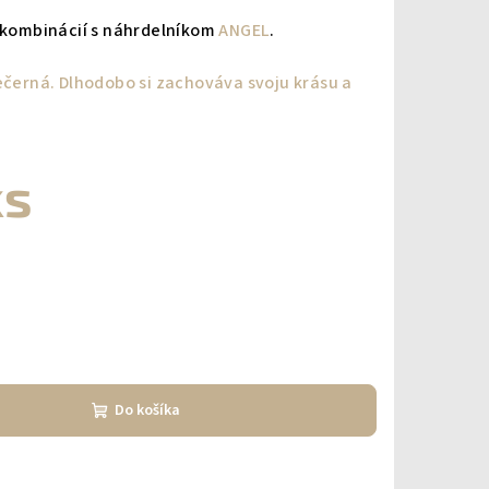
v kombinácií s náhrdelníkom
ANGEL
.
nečerná. Dlhodobo si zachováva svoju krásu a
ks
Do košíka