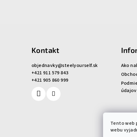
Z
á
Kontakt
Info
p
ä
objednavky
@
steelyourself.sk
Ako na
+421 911 579 843
t
Obcho
+421 905 860 999
Podmie
i
údajov
e
Tento web 
webu vyjadr