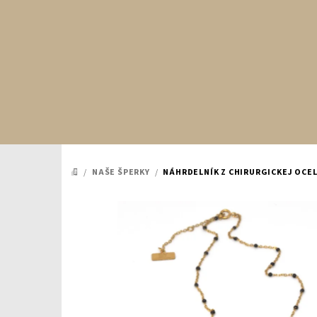
Prejsť
na
obsah
/
NAŠE ŠPERKY
/
NÁHRDELNÍK Z CHIRURGICKEJ OCE
DOMOV