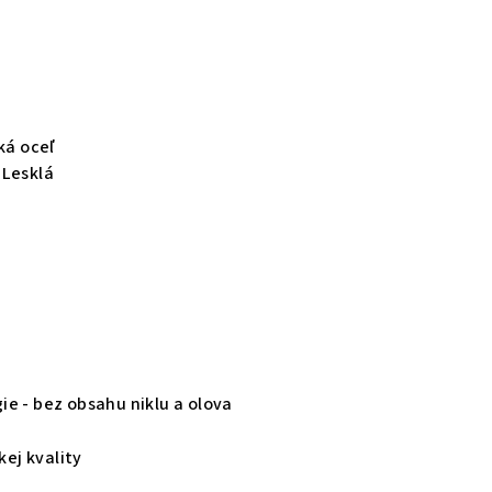
ká oceľ
 Lesklá
gie - bez obsahu niklu a olova
kej kvality