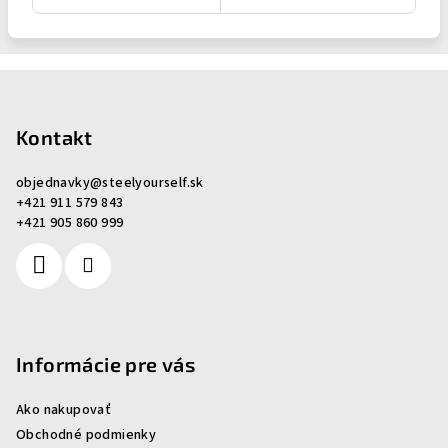
Z
á
p
Kontakt
ä
objednavky
@
steelyourself.sk
t
+421 911 579 843
i
+421 905 860 999
e
Informácie pre vás
Ako nakupovať
Obchodné podmienky