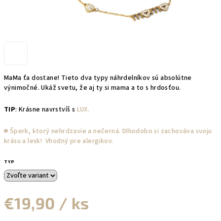
MaMa ťa dostane! Tieto dva typy náhrdelníkov sú absolútne
výnimočné. Ukáž svetu, že aj ty si mama a to s hrdosťou.
TIP
: Krásne navrstvíš s
LUX.
☻︎ Šperk, ktorý nehrdzavie a nečerná. Dlhodobo si zachováva svoju
krásu a lesk! Vhodný pre alergikov.
TYP
€19,90
/ ks
Jednotková