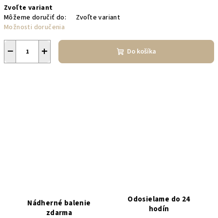
Zvoľte variant
cena:
Môžeme doručiť do:
Zvoľte variant
Možnosti doručenia
−
+
Do košíka
Odosielame do 24
Nádherné balenie
hodín
zdarma