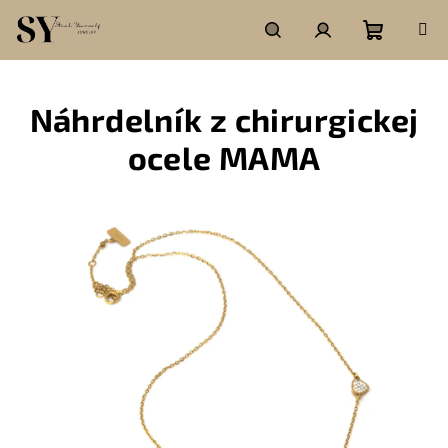
Prejsť
na
obsah
Nákupn
Hľadať
Prihlásenie
Náhrdelník z chirurgickej
košík
ocele MAMA