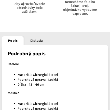
Nenecháme ťa dlho
Aby aj rozbaľovanie
čakať, tvoju
objednávky bolo
objednávku vybavíme
zážitkom.
expresne.
Popis
Diskusia
Podrobný popis
MAMA1
Materiál :
Chirurgická oceľ
Povrchová úprava : Lesklá
Dĺžka : 43 - 46 cm
MAMA2
Materiál :
Chirurgická oceľ
Povrchová úprava : Lesklá