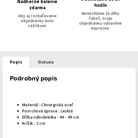
Nádherné balenie
hodín
zdarma
Nenecháme ťa dlho
Aby aj rozbaľovanie
čakať, tvoju
objednávky bolo
objednávku vybavíme
zážitkom.
expresne.
Popis
Diskusia
Podrobný popis
Materiál :
Chirurgická oceľ
Povrchová úprava : Lesklá
Dĺžka náhrdelníka : 44 - 49 cm
Krížik : 2 cm