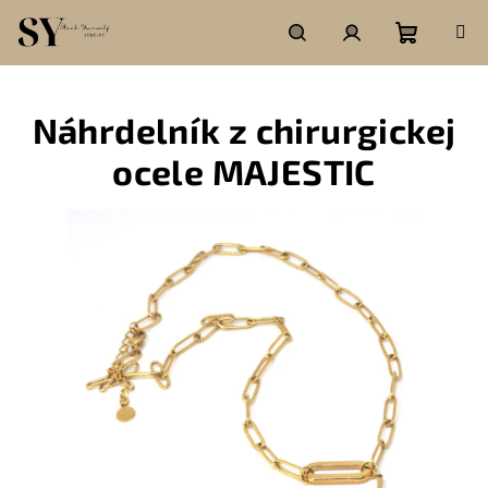
Prejsť
na
obsah
Nákupn
Hľadať
Prihlásenie
Náhrdelník z chirurgickej
košík
ocele MAJESTIC