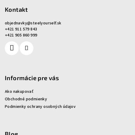
á
p
Kontakt
ä
objednavky
@
steelyourself.sk
t
+421 911 579 843
i
+421 905 860 999
e
Informácie pre vás
Ako nakupovať
Obchodné podmienky
Podmienky ochrany osobných údajov
Blog