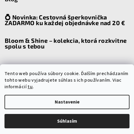
💍 Novinka: Cestovná šperkovnička
ZADARMO ku každej objednávke nad 20 €
Bloom & Shine – kolekcia, ktorá rozkvitne
spolu s tebou
Tento web používa súbory cookie. Ďalším prechádzaním
Prijímame online platby
tohto webu vyjadrujete súhlas s ich používaním. Viac
informácií
tu
.
Nastavenie
Copyright 2026
Steel Yourself
. Všetky práva vyhradené.
Súhlasím
Vytvoril Shoptet