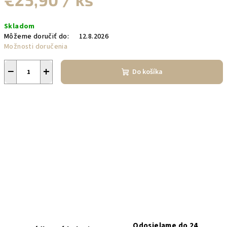
Jednotková
Skladom
cena:
Môžeme doručiť do:
12.8.2026
Možnosti doručenia
−
+
Do košíka
Odosielame do 24