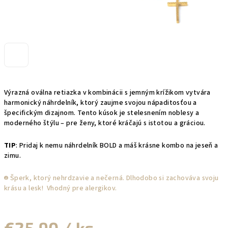
Výrazná oválna retiazka v kombinácii s jemným krížikom vytvára
harmonický náhrdelník, ktorý zaujme svojou nápaditosťou a
špecifickým dizajnom. Tento kúsok je stelesnením noblesy a
moderného štýlu – pre ženy, ktoré kráčajú s istotou a gráciou.
TIP
: Pridaj k nemu náhrdelník BOLD a máš krásne kombo na jeseň a
zimu.
☻︎ Šperk, ktorý nehrdzavie a nečerná. Dlhodobo si zachováva svoju
krásu a lesk! Vhodný pre alergikov.
€25,90
/ ks