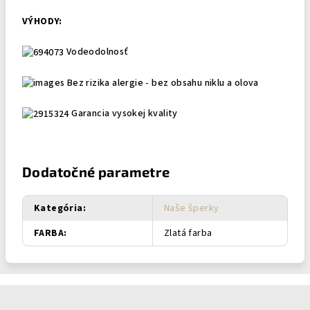
VÝHODY:
Vodeodolnosť
Bez rizika alergie - bez obsahu niklu a olova
Garancia vysokej kvality
Dodatočné parametre
Kategória
:
Naše šperky
FARBA
:
Zlatá farba
Z